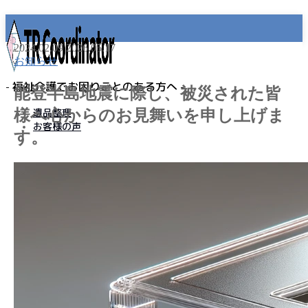
2024.02.09
2026.05.17
お知らせ
- 福祉介護でお困りごとのある方へ -
能登半島地震に際し、被災された皆
様へ心からのお見舞いを申し上げま
遺品整理
お客様の声
す。
MENU
事業所名
プライバシーポリシー
免責事項
遺品整理
老人ホーム