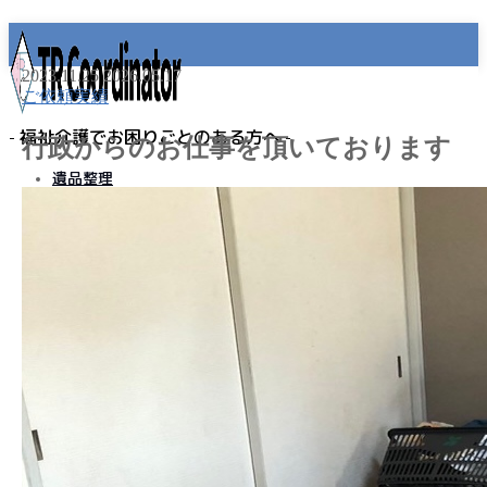
2023.11.25
2026.05.17
ご依頼実績
- 福祉介護でお困りごとのある方へ -
行政からのお仕事を頂いております
遺品整理
お客様の声
MENU
事業所名
プライバシーポリシー
免責事項
遺品整理
老人ホーム