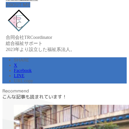
ABOUT ME
合同会社TRCoordinator
総合福祉サポート
2023年より設立した福祉系法人。
SHARE
X
Facebook
LINE
URL copy
Recommend
こんな記事も読まれています！