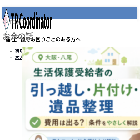
CATEGORY
お金の話
- 福祉介護でお困りごとのある方へ -
遺品整理
お客様の声
MENU
事業所名
プライバシーポリシー
免責事項
遺品整理
老人ホーム