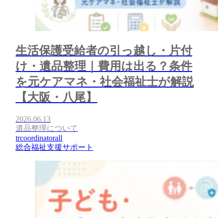
生活保護受給者の引っ越し・片付
け・遺品整理｜費用は出る？条件
を元ケアマネ・社会福祉士が解説
【大阪・八尾】
2026.06.13
遺品整理について
trcoordinatorall
総合福祉支援サポート