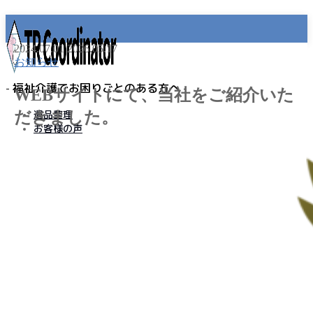
2024.07.01
2026.05.17
お知らせ
- 福祉介護でお困りごとのある方へ -
WEBサイトにて、当社をご紹介いた
だきました。
遺品整理
お客様の声
MENU
事業所名
プライバシーポリシー
免責事項
遺品整理
老人ホーム