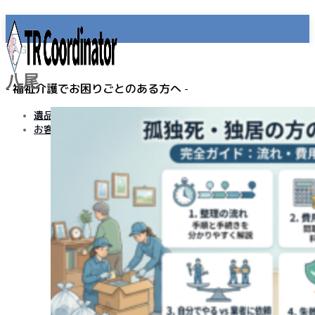
TAG
八尾
- 福祉介護でお困りごとのある方へ -
遺品整理
お客様の声
MENU
事業所名
プライバシーポリシー
免責事項
遺品整理
老人ホーム