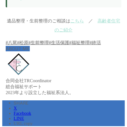
遺品整理・生前整理のご相談は
こちら
／
高齢者住宅
のご紹介
#八尾
#松原
#生前整理
#生活保護
#福祉整理
#終活
ABOUT ME
合同会社TRCoordinator
総合福祉サポート
2023年より設立した福祉系法人。
SHARE
X
Facebook
LINE
URL copy