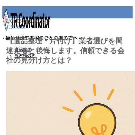
2025.06.06
2026.05.17
お知らせ
- 福祉介護でお困りごとのある方へ -
【遺品整理・片付け】業者選びを間
違えると後悔します。信頼できる会
遺品整理
お客様の声
社の見分け方とは？
MENU
事業所名
プライバシーポリシー
免責事項
遺品整理
老人ホーム