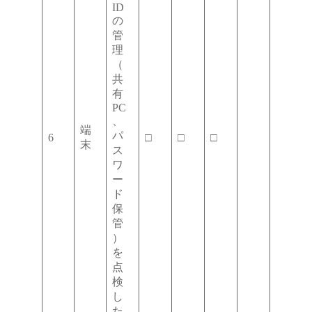
ID
の
管
理
（
共
有
PC
、
端
パ
6
□
□
□
末
ス
ワ
ー
ド
保
管
）
を
点
検
し
た