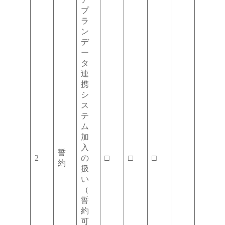
プ
ラ
ン
デ
ー
タ
連
携
シ
ス
テ
ム
加
入
誓
2
の
□
□
□
約
扱
い
（
誓
約
可