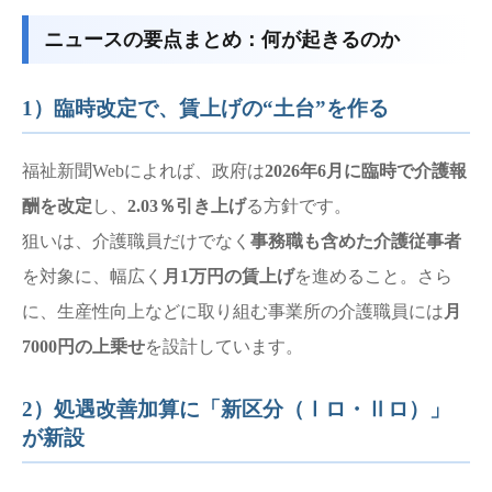
ニュースの要点まとめ：何が起きるのか
1）臨時改定で、賃上げの“土台”を作る
福祉新聞Webによれば、政府は
2026年6月に臨時で介護報
酬を改定
し、
2.03％引き上げ
る方針です。
狙いは、介護職員だけでなく
事務職も含めた介護従事者
を対象に、幅広く
月1万円の賃上げ
を進めること。さら
に、生産性向上などに取り組む事業所の介護職員には
月
7000円の上乗せ
を設計しています。
2）処遇改善加算に「新区分（Ⅰロ・Ⅱロ）」
が新設