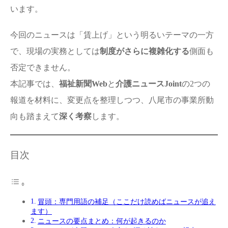
います。
今回のニュースは「賃上げ」という明るいテーマの一方
で、現場の実務としては
制度がさらに複雑化する
側面も
否定できません。
本記事では、
福祉新聞Web
と
介護ニュースJoint
の2つの
報道を材料に、変更点を整理しつつ、八尾市の事業所動
向も踏まえて
深く考察
します。
目次
冒頭：専門用語の補足（ここだけ読めばニュースが追え
ます）
ニュースの要点まとめ：何が起きるのか