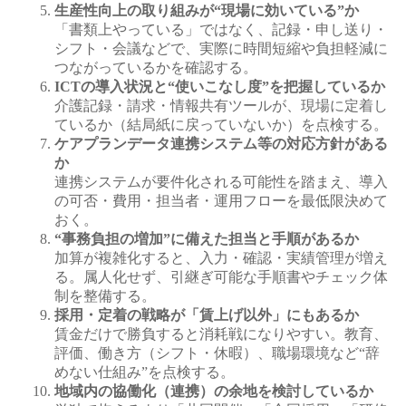
生産性向上の取り組みが“現場に効いている”か
「書類上やっている」ではなく、記録・申し送り・
シフト・会議などで、実際に時間短縮や負担軽減に
つながっているかを確認する。
ICTの導入状況と“使いこなし度”を把握しているか
介護記録・請求・情報共有ツールが、現場に定着し
ているか（結局紙に戻っていないか）を点検する。
ケアプランデータ連携システム等の対応方針がある
か
連携システムが要件化される可能性を踏まえ、導入
の可否・費用・担当者・運用フローを最低限決めて
おく。
“事務負担の増加”に備えた担当と手順があるか
加算が複雑化すると、入力・確認・実績管理が増え
る。属人化せず、引継ぎ可能な手順書やチェック体
制を整備する。
採用・定着の戦略が「賃上げ以外」にもあるか
賃金だけで勝負すると消耗戦になりやすい。教育、
評価、働き方（シフト・休暇）、職場環境など“辞
めない仕組み”を点検する。
地域内の協働化（連携）の余地を検討しているか