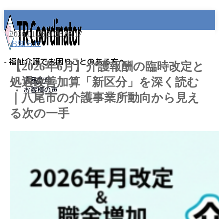
2026.01.26
2026.05.17
お知らせ
- 福祉介護でお困りごとのある方へ -
【2026年6月】介護報酬の臨時改定と
処遇改善加算「新区分」を深く読む
遺品整理
お客様の声
｜八尾市の介護事業所動向から見え
MENU
る次の一手
事業所名
プライバシーポリシー
免責事項
遺品整理
老人ホーム