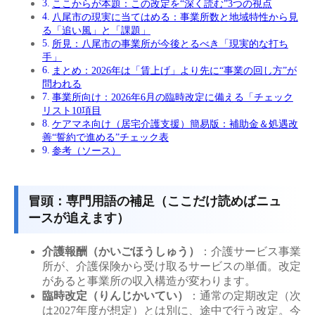
ここからが本題：この改定を“深く読む”3つの視点
八尾市の現実に当てはめる：事業所数と地域特性から見
る「追い風」と「課題」
所見：八尾市の事業所が今後とるべき「現実的な打ち
手」
まとめ：2026年は「賃上げ」より先に“事業の回し方”が
問われる
事業所向け：2026年6月の臨時改定に備える「チェック
リスト10項目
ケアマネ向け（居宅介護支援）簡易版：補助金＆処遇改
善“誓約で進める”チェック表
参考（ソース）
冒頭：専門用語の補足（ここだけ読めばニュ
ースが追えます）
介護報酬（かいごほうしゅう）
：介護サービス事業
所が、介護保険から受け取るサービスの単価。改定
があると事業所の収入構造が変わります。
臨時改定（りんじかいてい）
：通常の定期改定（次
は2027年度が想定）とは別に、途中で行う改定。今