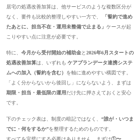
居宅の処遇改善加算は、他サービスのような複数区分が
なく、要件も比較的整理しやすい一方で、
「誓約で進め
たあとに、担当不在・運用未整備で止まる」
ケースが起
こりやすい点に注意が必要です。
特に、
今月から受付開始の補助金
と
2026年6月スタートの
処遇改善加算
は、いずれも
ケアプランデータ連携システ
ムへの加入（誓約を含む）
を軸に進めやすい構図です。
「よく分からないから後回し」にならないよう、まずは
期限・担当・最低限の運用
だけ先に押さえておくと安心
です。
下のチェック表は、制度の暗記ではなく、
“誰が・いつま
でに・何をするか”
を整理するためのものです。
すべてを完璧にする必要はありません。まずは
①〜