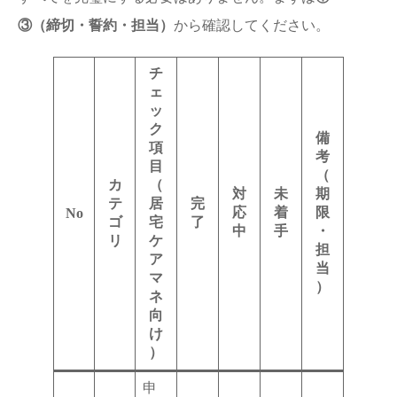
③（締切・誓約・担当）
から確認してください。
チ
ェ
ッ
ク
備
項
考
目
（
カ
（
対
未
期
テ
居
完
応
着
限
No
ゴ
宅
了
中
手
・
リ
ケ
担
ア
当
マ
）
ネ
向
け
）
申