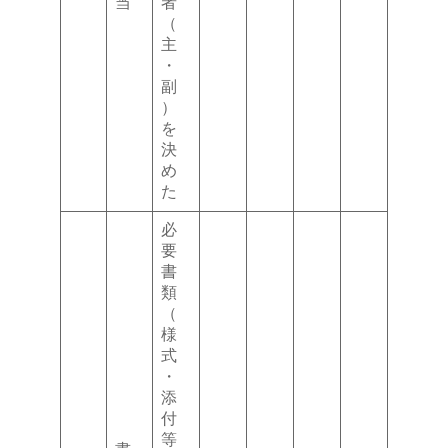
当
者
（
主
・
副
）
を
決
め
た
必
要
書
類
（
様
式
・
添
付
等