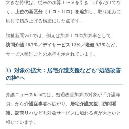
大きな特徴は、従来の加算Ⅰ〜Ⅳを引き上げるだけでな
く、
上位の新区分（Ⅰロ・Ⅱロ）を追加
し、取り組みに
応じて積み上げる構造にした点です。
福祉新聞Webでは、例えば加算Ⅰロの加算率として、
訪問介護 28.7％
／
デイサービス 12％
／
老健 9.7％
など、
サービス種別ごとの水準も示されています。
3）対象の拡大：居宅介護支援なども“処遇改善
の枠”へ
介護ニュースJointでは、処遇改善加算の対象が「介護職
員」から
介護従事者
へ広がり、
居宅介護支援、訪問看
護、訪問リハ
なども対象サービスに加わる点が大きいと
報じています。