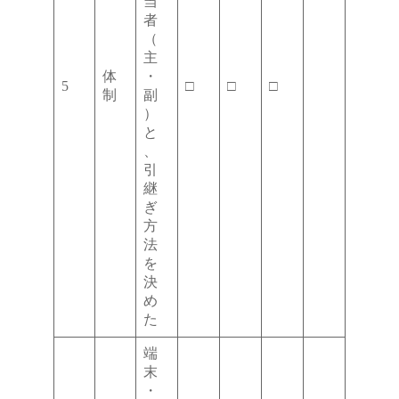
当
者
（
主
体
・
5
□
□
□
制
副
）
と
、
引
継
ぎ
方
法
を
決
め
た
端
末
・