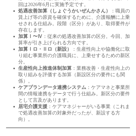
回は2026年6月に実施予定です。
処遇改善加算（しょぐうかいぜんかさん）
：職員の
賃上げ等の原資を確保するために、介護報酬に上乗
せされる仕組み。段階（区分）があり、取得要件が
存在します。
加算Ⅰ〜Ⅳ
：従来の処遇改善加算の区分。今回、加
算率が引き上げられる方向です。
加算Ⅰロ・Ⅱロ（新設）
：生産性向上や協働化に取
り組む事業所の介護職員に、上乗せするための新区
分。
生産性向上推進体制加算
：業務改善・生産性向上の
取り組みを評価する加算（新設区分の要件にも関
係）。
ケアプランデータ連携システム
：ケアマネと事業所
間の情報連携をデータで行う仕組み。新区分の要件
として言及があります。
居宅介護支援
：ケアマネジャーがいる事業（これま
で処遇改善加算の対象外だったが、新設する方
向）。