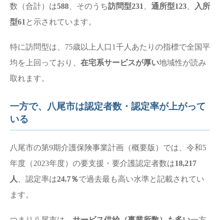
数（合計）は
588
、そのうち
訪問型231
、
通所型123
、
入所
型61
と示されています。
特に訪問型は、75歳以上人口1千人あたりの指標で全国平
均を上回っており、
在宅系サービスが厚い
地域性が読み
取れます。
一方で、八尾市は認定者数・認定率が上がって
いる
八尾市の第9期介護保険事業計画（概要版）では、令和5
年度（2023年度）の要支援・要介護認定者数は
18,217
人
、認定率は
24.7％
で過去最も高い水準と記載されてい
ます。
つまり八尾市は、
サービス供給（事業所数）も多い
一方