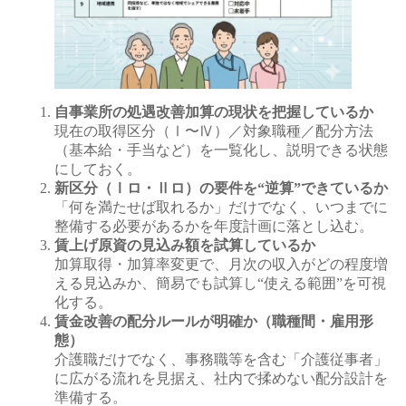
自事業所の処遇改善加算の現状を把握しているか
現在の取得区分（Ⅰ〜Ⅳ）／対象職種／配分方法
（基本給・手当など）を一覧化し、説明できる状態
にしておく。
新区分（Ⅰロ・Ⅱロ）の要件を“逆算”できているか
「何を満たせば取れるか」だけでなく、いつまでに
整備する必要があるかを年度計画に落とし込む。
賃上げ原資の見込み額を試算しているか
加算取得・加算率変更で、月次の収入がどの程度増
える見込みか、簡易でも試算し“使える範囲”を可視
化する。
賃金改善の配分ルールが明確か（職種間・雇用形
態）
介護職だけでなく、事務職等を含む「介護従事者」
に広がる流れを見据え、社内で揉めない配分設計を
準備する。