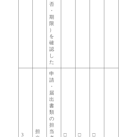
否
・
期
限
）
を
確
認
し
た
申
請
・
届
出
書
類
の
担
担
当
3
□
□
□