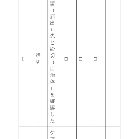
請
（
届
出
）
先
と
締
締
切
1
□
□
□
切
（
自
治
体
）
を
確
認
し
た
ケ
ア