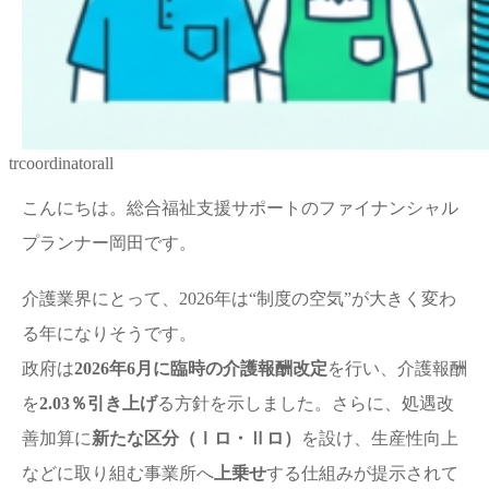
trcoordinatorall
こんにちは。総合福祉支援サポートのファイナンシャル
プランナー岡田です。
介護業界にとって、2026年は“制度の空気”が大きく変わ
る年になりそうです。
政府は
2026年6月に臨時の介護報酬改定
を行い、介護報酬
を
2.03％引き上げ
る方針を示しました。さらに、処遇改
善加算に
新たな区分（Ⅰロ・Ⅱロ）
を設け、生産性向上
などに取り組む事業所へ
上乗せ
する仕組みが提示されて