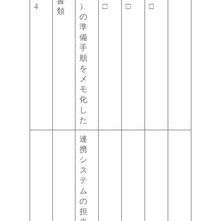
書
4
）
□
□
□
類
の
準
備
手
順
を
メ
モ
化
し
た
連
携
シ
ス
テ
ム
の
担