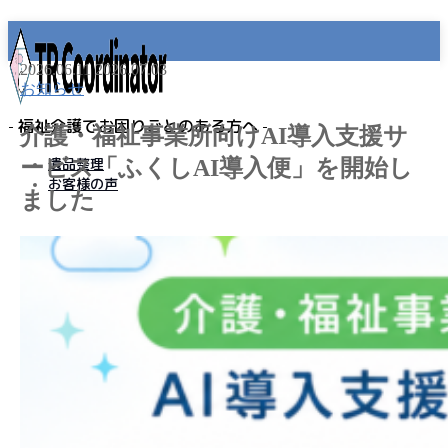
2026.06.11
2026.07.03
お知らせ
- 福祉介護でお困りごとのある方へ -
介護・福祉事業所向けAI導入支援サ
ービス「ふくしAI導入便」を開始し
遺品整理
お客様の声
ました
MENU
事業所名
プライバシーポリシー
免責事項
遺品整理
老人ホーム